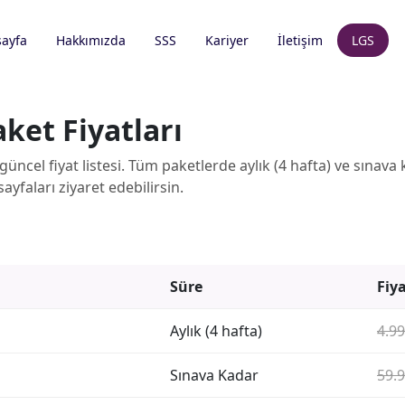
ayfa
Hakkımızda
SSS
Kariyer
İletişim
LGS
ket Fiyatları
üncel fiyat listesi. Tüm paketlerde aylık (4 hafta) ve sınava
 sayfaları ziyaret edebilirsin.
Süre
Fiy
Aylık (4 hafta)
4.99
Sınava Kadar
59.9