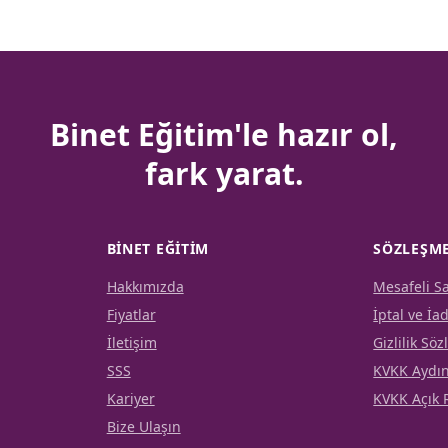
Binet Eğitim'le hazır ol,
fark yarat.
BINET EĞITIM
SÖZLEŞME
Hakkımızda
Mesafeli S
Fiyatlar
İptal ve İa
İletişim
Gizlilik Sö
SSS
KVKK Aydı
Kariyer
KVKK Açık 
Bize Ulaşın