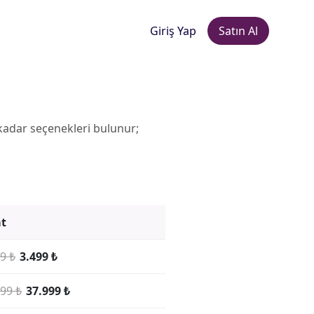
Giriş Yap
Satın Al
 kadar seçenekleri bulunur;
at
9 ₺
3.499 ₺
99 ₺
37.999 ₺