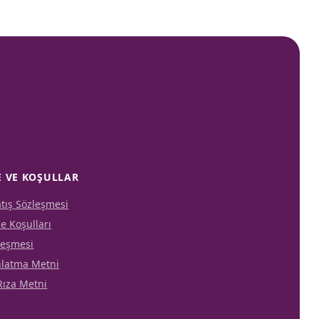
 VE KOŞULLAR
atış Sözleşmesi
de Koşulları
zleşmesi
nlatma Metni
Rıza Metni